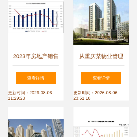
业名单解读
2023年房地产销售
从重庆某物业管理
底部震荡，2024年
展示看社区服务新
查看详情
查看详情
或将延续筑底行情
趋势
更新时间：2026-08-06
更新时间：2026-08-06
11:29:23
23:51:18