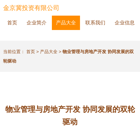
金京冀投资有限公司
首页
企业简介
产品大全
联系我们
企业信息
当前位置：
首页
>
产品大全
>
物业管理与房地产开发 协同发展的双
轮驱动
物业管理与房地产开发 协同发展的双轮
驱动