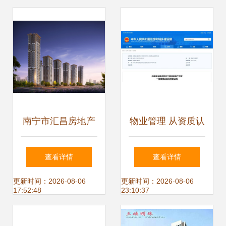
化措施的全面剖析
理平台崛起的价值
重构
南宁市汇昌房地产
物业管理 从资质认
开发有限责任公司
证到服务质量的新
查看详情
查看详情
的发展焦点与行业
篇章——63家房地
更新时间：2026-08-06
更新时间：2026-08-06
17:52:48
23:10:37
启示
产开发一级资质企