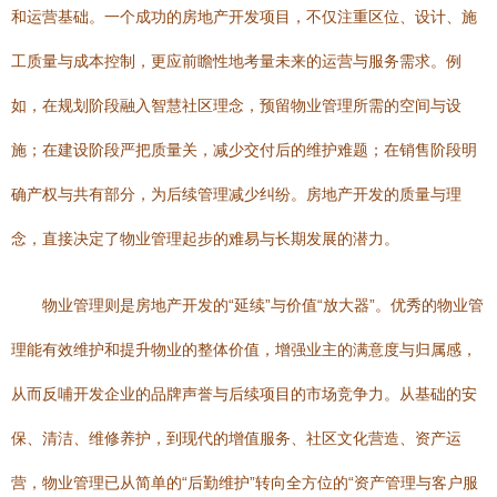
和运营基础。一个成功的房地产开发项目，不仅注重区位、设计、施
工质量与成本控制，更应前瞻性地考量未来的运营与服务需求。例
如，在规划阶段融入智慧社区理念，预留物业管理所需的空间与设
施；在建设阶段严把质量关，减少交付后的维护难题；在销售阶段明
确产权与共有部分，为后续管理减少纠纷。房地产开发的质量与理
念，直接决定了物业管理起步的难易与长期发展的潜力。
物业管理则是房地产开发的“延续”与价值“放大器”。优秀的物业管
理能有效维护和提升物业的整体价值，增强业主的满意度与归属感，
从而反哺开发企业的品牌声誉与后续项目的市场竞争力。从基础的安
保、清洁、维修养护，到现代的增值服务、社区文化营造、资产运
营，物业管理已从简单的“后勤维护”转向全方位的“资产管理与客户服