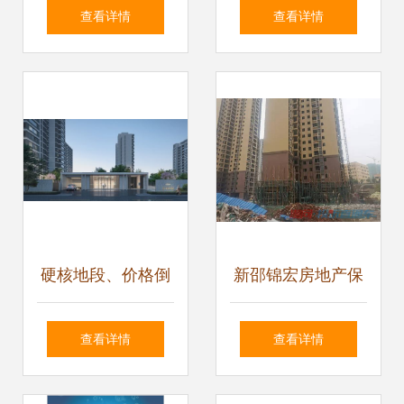
发企业资质管理新
产开发企业资质电
查看详情
查看详情
规 规范经营行为
子证照 提升物业管
理服务效能
硬核地段、价格倒
新邵锦宏房地产保
挂、北五环三面宽
交楼
查看详情
查看详情
神户型震撼全场，