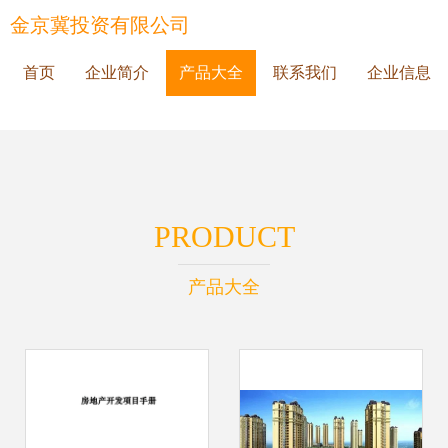
金京冀投资有限公司
首页
企业简介
产品大全
联系我们
企业信息
PRODUCT
产品大全