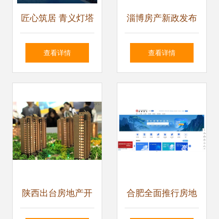
匠心筑居 青义灯塔
淄博房产新政发布
二社地块房地产开
限价限售并启，你
查看详情
查看详情
发项目——经典与
家受此影响吗？
智慧共生的现代社
区构想
陕西出台房地产开
合肥全面推行房地