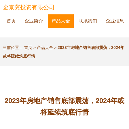
金京冀投资有限公司
首页
企业简介
产品大全
联系我们
企业信息
当前位置：
首页
>
产品大全
>
2023年房地产销售底部震荡，2024年
或将延续筑底行情
2023年房地产销售底部震荡，2024年或
将延续筑底行情