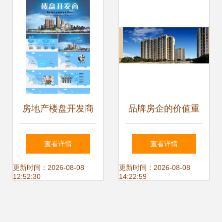
京城买房人的终极
答案来了
房地产楼盘开发商
品牌房企的价值重
PPT模板
塑 以金科股份
查看详情
查看详情
2021年业绩为例剖
更新时间：2026-08-08
更新时间：2026-08-08
12:52:30
14:22:59
析行业选择逻辑