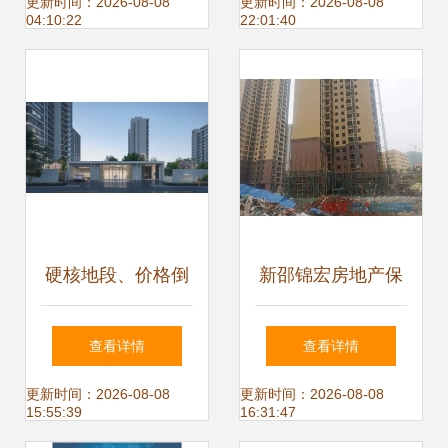
规 规范经营行为
子证照 提升物业管
更新时间：2026-08-08
更新时间：2026-08-08
04:10:22
22:01:40
理服务效能
硬核地段、价格倒
新邵锦宏房地产保
挂、北五环三面宽
交楼
查看详情
查看详情
神户型震撼全场，
更新时间：2026-08-08
更新时间：2026-08-08
15:55:39
16:31:47