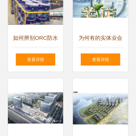
如何辨别ORC防水
为何有的实体业会
涂料真伪及物业管
面临倒闭？2019年
查看详情
查看详情
理的应对策略
实体业如何发展？
以房地产开发为例