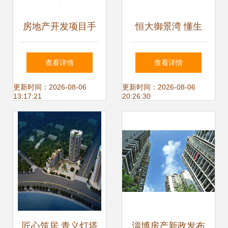
房地产开发项目手
恒大御景湾 懂生
册中的物业管理 从
活，更懂家——匠
查看详情
查看详情
规划源头到运营终
心物业管理铸就品
更新时间：2026-08-06
更新时间：2026-08-06
13:17:21
20:26:30
端的全链条融合
质人居
匠心筑居 青义灯塔
淄博房产新政发布