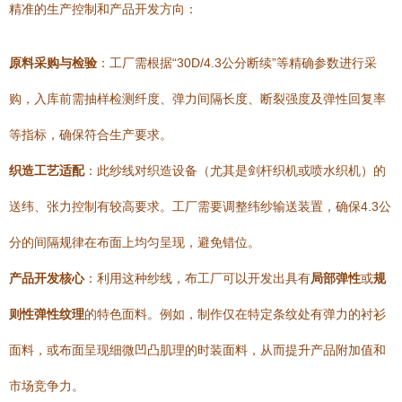
精准的生产控制和产品开发方向：
原料采购与检验
：工厂需根据“30D/4.3公分断续”等精确参数进行采
购，入库前需抽样检测纤度、弹力间隔长度、断裂强度及弹性回复率
等指标，确保符合生产要求。
织造工艺适配
：此纱线对织造设备（尤其是剑杆织机或喷水织机）的
送纬、张力控制有较高要求。工厂需要调整纬纱输送装置，确保4.3公
分的间隔规律在布面上均匀呈现，避免错位。
产品开发核心
：利用这种纱线，布工厂可以开发出具有
局部弹性
或
规
则性弹性纹理
的特色面料。例如，制作仅在特定条纹处有弹力的衬衫
面料，或布面呈现细微凹凸肌理的时装面料，从而提升产品附加值和
市场竞争力。